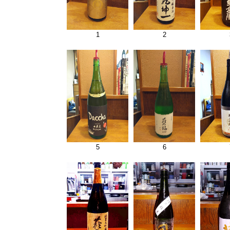
1
2
5
6