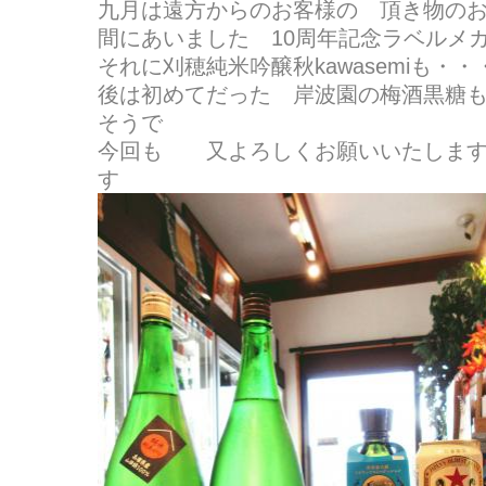
九月は遠方からのお客様の 頂き物の
間にあいました 10周年記念ラベルメガネ専
それに刈穂純米吟醸秋kawasemiも・・
後は初めてだった 岸波園の梅酒黒糖
そうで
今回も 又よろしくお願いいたしま
す