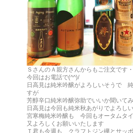
ＳさんのＡ親方さんからもご注文です
今回はお電話で(^^)/
日高見は純米吟醸がよろしいそうで 
すが
芳醇辛口純米吟醸弥助でいいか聞いて
日高見は今回も純米秋あがりでよろしいそう
宮寒梅純米吟醸も 今回もオータムタ
又よろしくお願いいたします
Ｔ君も今週も クラフトジン欅とサッ