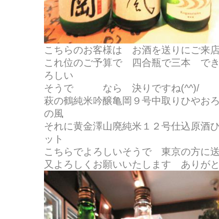
こちらのお客様は お酒を送りにご来
これ位のご予算で 四合瓶で三本 で
ろしい
そうで なら 決りですね(^^)/
萩の鶴純米吟醸亀岡９号中取りひやお
の風
それに黄金澤山廃純米１２号仕込原酒
ット
こちらでよろしいそうで 東京の方に
又よろしくお願いいたします ありが