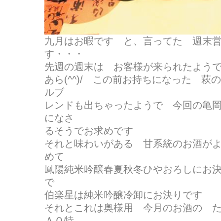
九月はお暇です と、言ってた 週末
す・・・
先週の週末は お客様が来られたようでよか
あら(^^)/ この前お持ちになった 
ルブ
レンドも出ちゃったようで 今回の亀
になさ
るそうでお求めです
それと味わいがある 甘系統のお酒が
めて
鳳陽純米吟醸春夏秋冬ひやおろしにお
で
伯楽星は純米吟醸冷卸にお決りです
それとこれは奥様用 今月のお酒の 
ＡＯ特