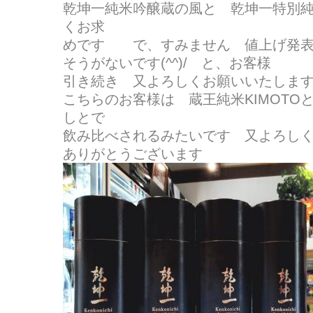
乾坤一純米吟醸蔵の風と 乾坤一特別
くお求
めです で、すみません 値上げ発表
そうがないです(^^)/ と、お客様
引き続き 又よろしくお願いいたしま
こちらのお客様は 蔵王純米KIMOTO
しとで
飲み比べされるみたいです 又よろし
ありがとうございます