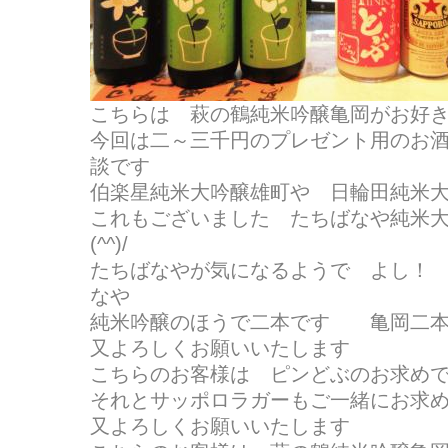
こちらは 萩の鶴純米吟醸亀岡がお好
今回は二～三千円のプレゼント用のお
談です
伯楽星純米大吟醸雄町や 日輪田純米
これもございました たちばなや純米
(^^)/
たちばなやが気になるようで よし！
なや
純米吟醸のほうで二本です 亀岡二本
又よろしくお願いいたします
こちらのお客様は ピンどぶのお求め
それとサッポロラガーもご一緒にお求
又よろしくお願いいたします