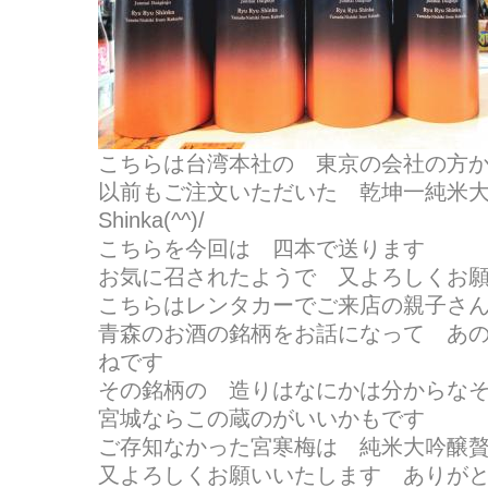
こちらは台湾本社の 東京の会社の方
以前もご注文いただいた 乾坤一純米大吟醸
Shinka(^^)/
こちらを今回は 四本で送ります
お気に召されたようで 又よろしくお
こちらはレンタカーでご来店の親子さ
青森のお酒の銘柄をお話になって あ
ねです
その銘柄の 造りはなにかは分からな
宮城ならこの蔵のがいいかもです
ご存知なかった宮寒梅は 純米大吟醸
又よろしくお願いいたします ありが