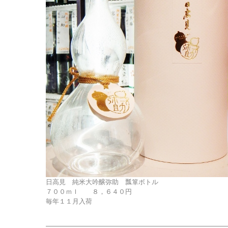
日高見 純米大吟醸弥助 瓢箪ボトル
７００ｍｌ ８，６４０円
毎年１１月入荷