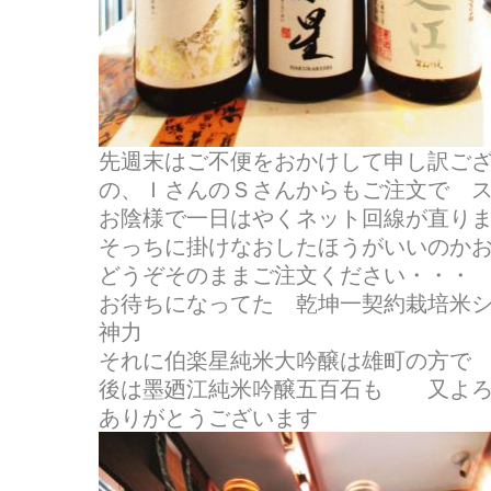
先週末はご不便をおかけして申し訳ご
の、ＩさんのＳさんからもご注文で スマホ
お陰様で一日はやくネット回線が直り
そっちに掛けなおしたほうがいいのか
どうぞそのままご注文ください・・・
お待ちになってた 乾坤一契約栽培米
神力
それに伯楽星純米大吟醸は雄町の方で
後は墨廼江純米吟醸五百石も 又よろ
ありがとうございます