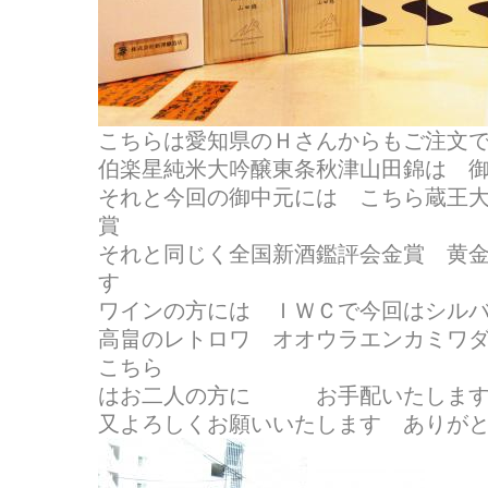
こちらは愛知県のＨさんからもご注文
伯楽星純米大吟醸東条秋津山田錦は 
それと今回の御中元には こちら蔵王
賞
それと同じく全国新酒鑑評会金賞 黄
す
ワインの方には ＩＷＣで今回はシル
高畠のレトロワ オオウラエンカミワ
こちら
はお二人の方に お手配いたしま
又よろしくお願いいたします ありが