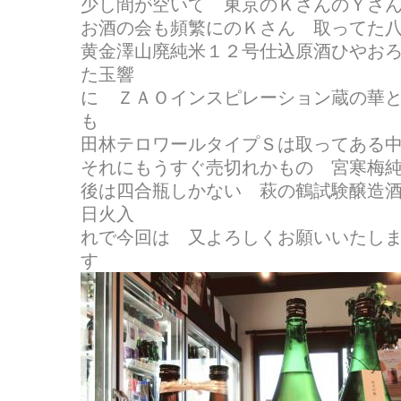
少し間が空いて 東京のＫさんのＹさ
お酒の会も頻繁にのＫさん 取ってた
黄金澤山廃純米１２号仕込原酒ひやお
た玉響
に ＺＡＯインスピレーション蔵の華
も
田林テロワールタイプＳは取ってある中から
それにもうすぐ売切れかもの 宮寒梅
後は四合瓶しかない 萩の鶴試験醸造
日火入
れで今回は 又よろしくお願いいたし
す