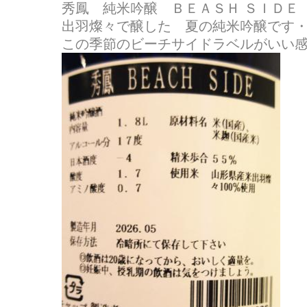
秀鳳 純米吟醸 ＢＥＡＳＨ ＳＩＤ
出羽燦々で醸した 夏の純米吟醸です
この季節のビーチサイドラベルがいい感じ