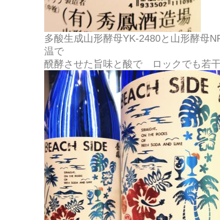
多酸生成山形酵母YK-2480と山形酵母N
温で
醗酵させた旨味と酸で ロックでも若