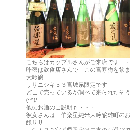
こちらはカップルさんがご来店です・
昨夜は飲食店さんで この宮寒梅を飲
大吟醸
ササニシキ３３宮城県限定です
どこで売っているか調べて来られたそ
(^^)/
他のお酒のご説明も・・・
彼女さんは 伯楽星純米大吟醸雄町の
醸ササ