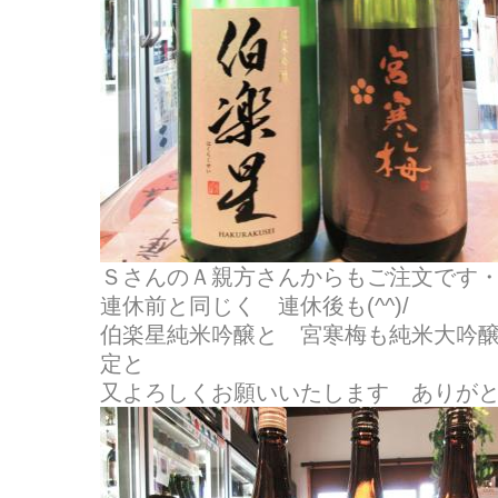
ＳさんのＡ親方さんからもご注文です
連休前と同じく 連休後も(^^)/
伯楽星純米吟醸と 宮寒梅も純米大吟
定と
又よろしくお願いいたします ありが