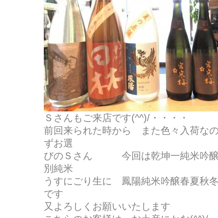
Ｓさんもご来店です(^^)/・・・・
前回来られた時から また色々入荷な
ずお選
びのＳさん 今回は乾坤一純米吟醸
別純米
うすにごり生に 鳳陽純米吟醸春夏秋
です
又よろしくお願いいたします