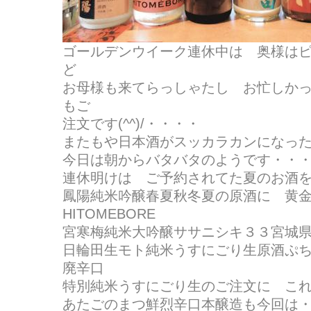
ゴールデンウイーク連休中は 奥様は
ど
お母様も来てらっしゃたし お忙しか
もご
注文です(^^)/・・・・
またもや日本酒がスッカラカンになっ
今日は朝からバタバタのようです・・
連休明けは ご予約されてた夏のお酒を(^
鳳陽純米吟醸春夏秋冬夏の原酒に 黄
HITOMEBORE
宮寒梅純米大吟醸ササニシキ３３宮城
日輪田生モト純米うすにごり生原酒ぷ
廃辛口
特別純米うすにごり生のご注文に こ
あたごのまつ鮮烈辛口本醸造も今回は