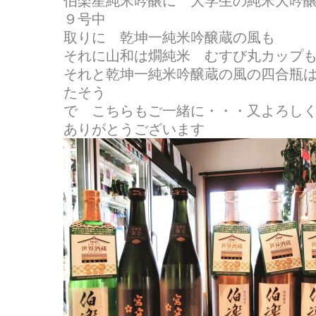
伯楽星純米吟醸に 大学生の純米大吟
９号中
取りに 乾坤一純米吟醸蔵の風も
それに山和は燗純米 むすび丸カップ
それと乾坤一純米吟醸蔵の風の四合瓶
たそう
で こちらもご一緒に・・・又よろし
ありがとうございます