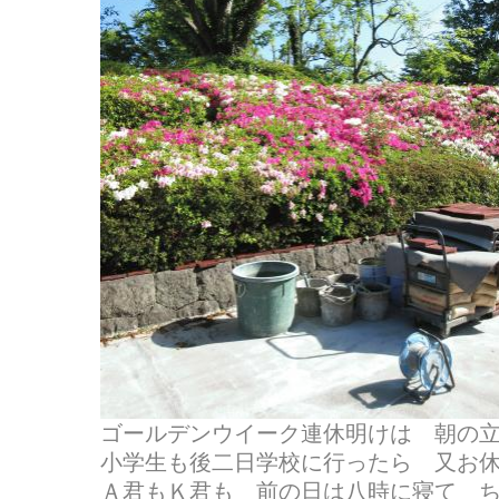
ゴールデンウイーク連休明けは 朝の立哨
小学生も後二日学校に行ったら 又お
Ａ君もＫ君も 前の日は八時に寝て 