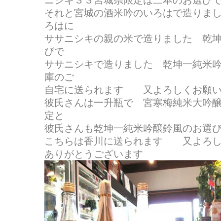
ニシキ３３宮城県限定は二本のお選び
それと宮城の酒米吟のいろはで造りま
ろはに
ササニシキの親の米で造りました 乾
びで
ササニシキで造りました 乾坤一純米
庫のご
自宅に送られます 又よろしくお願い
彼氏さんは一升瓶で 宮寒梅純米大吟
定と
彼氏さんも乾坤一純米吟醸鈴風のお選び(^
こちらは香川に送られます 又よろし
ありがとうございます