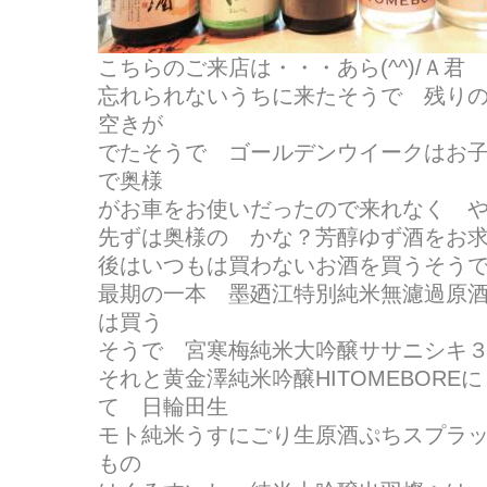
こちらのご来店は・・・あら(^^)/Ａ君
忘れられないうちに来たそうで 残り
空きが
でたそうで ゴールデンウイークはお
で奥様
がお車をお使いだったので来れなく 
先ずは奥様の かな？芳醇ゆず酒をお
後はいつもは買わないお酒を買うそう
最期の一本 墨廼江特別純米無濾過原
は買う
そうで 宮寒梅純米大吟醸ササニシキ
それと黄金澤純米吟醸HITOMEBORE
て 日輪田生
モト純米うすにごり生原酒ぷちスプラ
もの