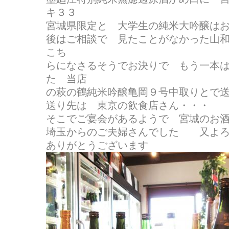
キ３３
宮城県限定と 大学生の純米大吟醸は
後はご相談で 見たことがなかった山和純
こち
らになさるそうでお決りで もう一本
た 当店
の萩の鶴純米吟醸亀岡９号中取りとで
送り先は 東京の飲食店さん・・・
そこでご宴会があるようで 宮城のお酒を
埼玉からのご夫婦さんでした 又よろ
ありがとうございます