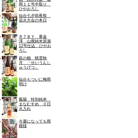
岡１１号中取り
ひやおろし
仙台七夕前夜祭
花火大会の本日
Ｒ７ＢＹ 黄金
澤 山廃純米原酒
12号仕込 ひやお
ろし
萩の鶴 晴雲秋
月 「せいうんし
ゅうげつ」
仙台もついに梅雨
明け
鳳陽 特別純米
まなむすめ ０日
火入れ
今週になっても雨
模様