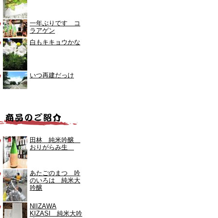
一年ぶりです コ
ラアゲン
白もキキョウかな
いつ再建だっけ
田林 純米吟醸
おりがらみ生
あたごのまつ 吟
のいろは 純米大
吟醸
NIIZAWA
KIZASI 純米大吟