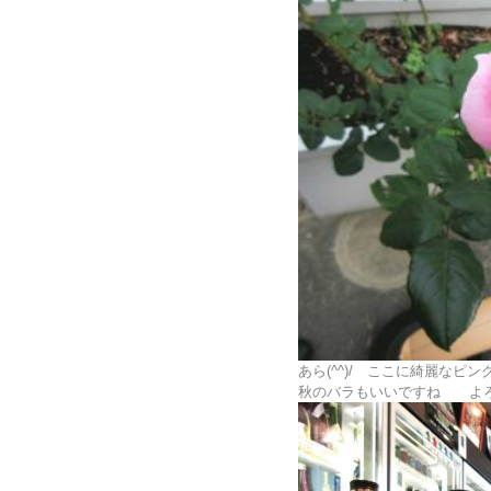
あら(^^)/ ここに綺麗なピ
秋のバラもいいですね よ