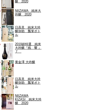
醸 2020
NIIZAWA 純米大
吟醸 2020
日高見 純米大吟
醸弥助 瓢箪ボト
ル
2019超特選 純米
大吟醸『残 響 』
７
黄金澤 大吟醸
日高見 純米大吟
醸弥助 瓢箪ボト
ル
NIIZAWA
KIZASI 純米大吟
醸 2020