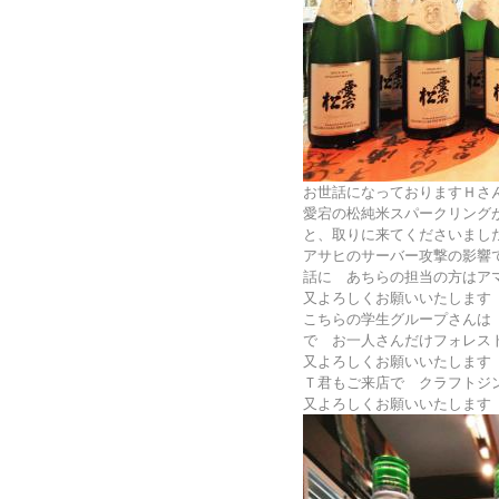
お世話になっておりますＨさ
愛宕の松純米スパークリングが
と、取りに来てくださいまし
アサヒのサーバー攻撃の影響
話に あちらの担当の方はア
又よろしくお願いいたします
こちらの学生グループさんは
で お一人さんだけフォレストブ
又よろしくお願いいたします
Ｔ君もご来店で クラフトジン欅
又よろしくお願いいたします