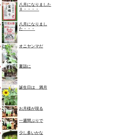
八月になりました
Ⅱ・・・・
八月になりまし
た・・・
オニヤンマだ
夏詣に
誕生日は 満月
お月様が現る
一週間ぶりで
少し多いかな