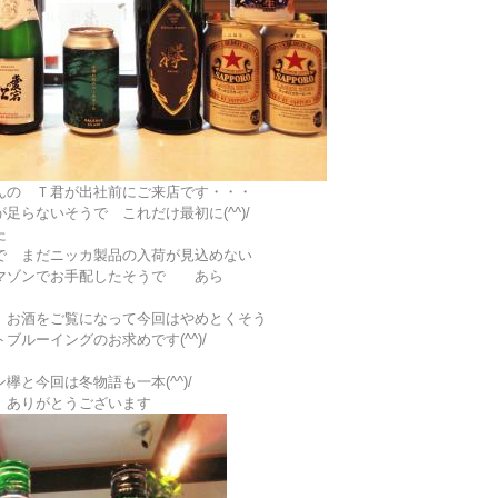
んの Ｔ君が出社前にご来店です・・・
足らないそうで これだけ最初に(^^)/
た
で まだニッカ製品の入荷が見込めない
マゾンでお手配したそうで あら
 お酒をご覧になって今回はやめとくそう
ルーイングのお求めです(^^)/
と今回は冬物語も一本(^^)/
 ありがとうございます