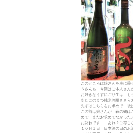
このところは娘さんを車に乗
Ｓさんも 今回はご本人さんがご
お好きなうすにごり生は も
あたごのまつ純米吟醸ささら
先ずはこちらをお求めで 後
この前は娘さんが 萩の鶴は
めで まだお求めでなかった
お訪ねです あれ？ご存じ
１０月１日 日本酒の日のお