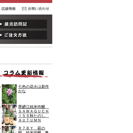
部酒店コラム
蔵元訪問記
舗情報
ご注文方法
七色の花火は新作
かな
墨廼江純米吟醸
ＳＡＷＡＧＵＣＨ
Ｉ５５秋たのし
ＡＵＴＵＭＮ
Ｒ７ＢＹ 萩の
鶴 純米吟醸 亀