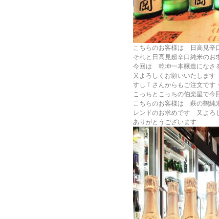
こちらのお客様は 日高見辛
それと日高見超辛口純米のお
今回は 乾坤一本醸造になさ
又よろしくお願いいたします
すしＴさんからもご注文です
こっちとこっちの伯楽星で今
こちらのお客様は 萩の鶴純
レンドのお求めです 又よろ
ありがとうございます