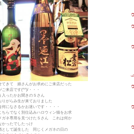
せてきて 娘さんがお求めにご来店だった
来店です(^^)/・・・
う入ったかお聞きのＳさん
おりがらみ生が来ておりました
は何になさるかお迷いです・・・・
こちらでなく別仕込みハロウィン猫をお求
メガネ専用を見つけたＳさん これは何か
なかったでしたっけ
酒として誕生した 同じくメガネの日の