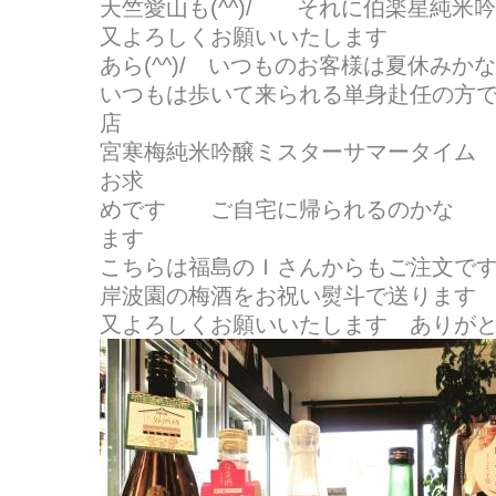
天竺愛山も(^^)/ それに伯楽星純米
又よろしくお願いいたします
あら(^^)/ いつものお客様は夏休みか
いつもは歩いて来られる単身赴任の方
店
宮寒梅純米吟醸ミスターサマータイム
お求
めです ご自宅に帰られるのかな 
ます
こちらは福島のＩさんからもご注文で
岸波園の梅酒をお祝い熨斗で送ります
又よろしくお願いいたします ありが