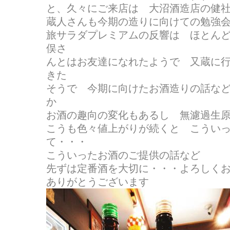
と、久々にご来店は 大沼酒造店の健
蔵人さんも今期の造りに向けての勉強
旅サラダプレミアムの反響は ほとん
俣さ
んとはお友達になれたようで 又蔵に
きた
そうで 今期に向けたお酒造りの話な
か
お酒の趣向の変化もあるし 無濾過生
こうも色々値上がりが続くと こうい
て・・・
こういったお酒のご提供の話など 
先ずは定番酒を大切に・・・よろしくお願
ありがとうございます