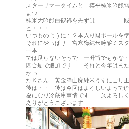
スターサマータイムと 樽平純米吟醸
まつ
純米大吟醸白鶴錦を先ずは 段ボ
と・・・
いつものように１２本入り段ボールを準備(
それにやっぱり 宮寒梅純米吟醸ミス
一本
では足らないそうで 一升瓶でもかな
四合瓶で追加です それと今年はまだ
かっ
たＫさん 黄金澤山廃純米うすにごり
後は・・・後は今回はよろしいようで(^
夏になり冷蔵庫事情です 又よろしく
ありがとうございます