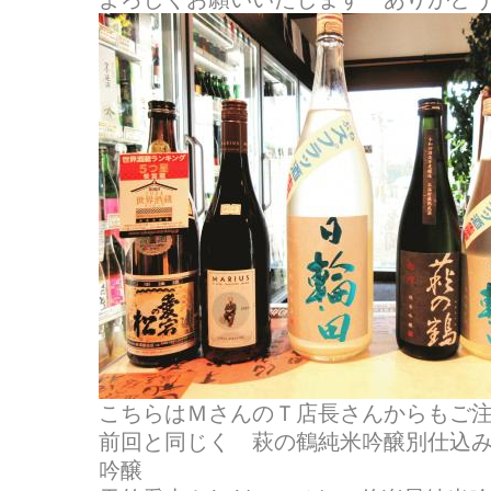
こちらはＭさんのＴ店長さんからもご
前回と同じく 萩の鶴純米吟醸別仕込
吟醸