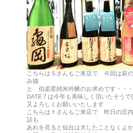
こちらはＳさんもご来店で 今回は萩
み猫
と 伯楽星純米吟醸のお求めです・・
DATE７は今年も美味しく頂いたそうで(^^
又よろしくお願いいたします
こちらはＹさんもご来店で 昨日の庄
話も
あれを見ると仙台は大したことなくよ