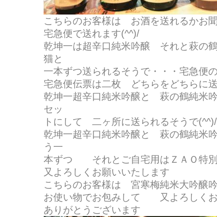
こちらのお客様は お酒を送れるかお
宅急便で送れます(^^)/
乾坤一は超辛口純米吟醸 それと萩の
猫と
一本ずつ送られるそうで・・・宅急便
宅急便伝票は二枚 どちらをどちらに
乾坤一超辛口純米吟醸と 萩の鶴純米
セッ
トにして 二ヶ所に送られるそうで(^^)/
乾坤一超辛口純米吟醸と 萩の鶴純米
う一
本ずつ それとご自宅用はＺＡＯ特別
又よろしくお願いいたします
こちらのお客様は 宮寒梅純米大吟醸
お使い物でお包みして 又よろしくお
ありがとうございます