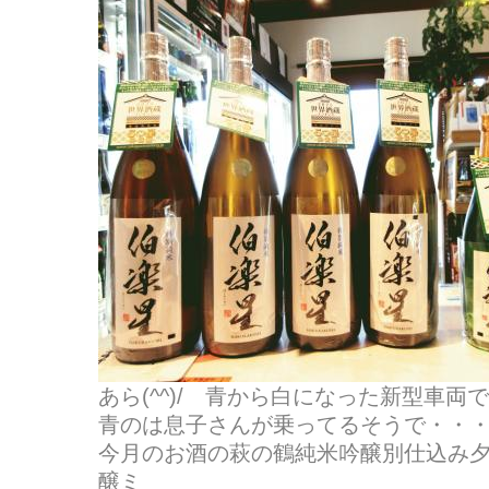
あら(^^)/ 青から白になった新型車
青のは息子さんが乗ってるそうで・・
今月のお酒の萩の鶴純米吟醸別仕込み
醸ミ