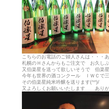
こちらのお電話のご婦人さんは・・・あら
札幌のＨさんからもご注文で お久し
又伯楽星を送って欲しいそうで 伯楽
今年も世界の酒コンクール ＩＷＣで
その伯楽星純米吟醸を送ります(^^)/
又よろしくお願いいたします ありが