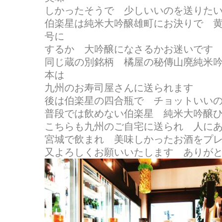
しかったそうで 少しいいのを送りた
伯楽星は純米大吟醸雄町にお決りで 
号に
するか 大吟醸になさるかお迷いです こ
同じ蔵の別銘柄 橘屋の秘傳山廃純米
本は
九州のお寿司屋さんに送られます
後は伯楽星の四合瓶で チョットいい
普段では飲めない伯楽星 純米大吟醸ひか
こちらも九州のご自宅に送られ 人に
宮城で飲まれ 美味しかったお酒をプレゼン
又よろしくお願いいたします ありが